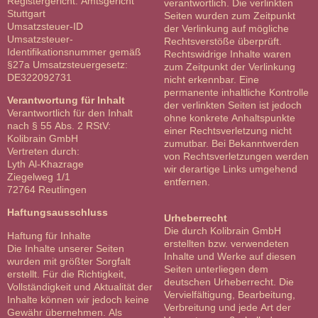
Registergericht: Amtsgericht
verantwortlich. Die verlinkten
Stuttgart
Seiten wurden zum Zeitpunkt
Umsatzsteuer-ID
der Verlinkung auf mögliche
Umsatzsteuer-
Rechtsverstöße überprüft.
Identifikationsnummer gemäß
Rechtswidrige Inhalte waren
§27a Umsatzsteuergesetz:
zum Zeitpunkt der Verlinkung
DE322092731
nicht erkennbar. Eine
permanente inhaltliche Kontrolle
Verantwortung für Inhalt
der verlinkten Seiten ist jedoch
Verantwortlich für den Inhalt
ohne konkrete Anhaltspunkte
nach § 55 Abs. 2 RStV:
einer Rechtsverletzung nicht
Kolibrain GmbH
zumutbar. Bei Bekanntwerden
Vertreten durch:
von Rechtsverletzungen werden
Lyth Al-Khazrage
wir derartige Links umgehend
Ziegelweg 1/1
entfernen.
72764 Reutlingen
Haftungsausschluss
Urheberrecht
Die durch Kolibrain GmbH
Haftung für Inhalte
erstellten bzw. verwendeten
Die Inhalte unserer Seiten
Inhalte und Werke auf diesen
wurden mit größter Sorgfalt
Seiten unterliegen dem
erstellt. Für die Richtigkeit,
deutschen Urheberrecht. Die
Vollständigkeit und Aktualität der
Vervielfältigung, Bearbeitung,
Inhalte können wir jedoch keine
Verbreitung und jede Art der
Gewähr übernehmen. Als