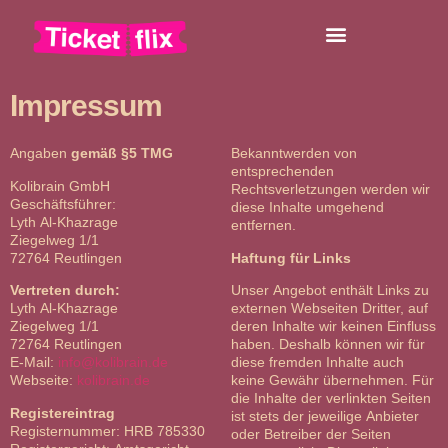
Impressum
Angaben
gemäß §5 TMG
Bekanntwerden von
entsprechenden
Kolibrain GmbH
Rechtsverletzungen werden wir
Geschäftsführer:
diese Inhalte umgehend
Lyth Al-Khazrage
entfernen.
Ziegelweg 1/1
72764 Reutlingen
Haftung für Links
Vertreten durch:
Unser Angebot enthält Links zu
Lyth Al-Khazrage
externen Webseiten Dritter, auf
Ziegelweg 1/1
deren Inhalte wir keinen Einfluss
72764 Reutlingen
haben. Deshalb können wir für
E-Mail:
info@kolibrain.de
diese fremden Inhalte auch
Webseite:
kolibrain.de
keine Gewähr übernehmen. Für
die Inhalte der verlinkten Seiten
Registereintrag
ist stets der jeweilige Anbieter
Registernummer: HRB 785330
oder Betreiber der Seiten